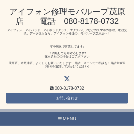
アイフォン修理モバループ茂原
店 電話 080-8178-0732
アイフォン、アイパッド、アイポッドタッチ、エクスペリアなどのスマホの修理、電池交
換、データ復旧なら、アイフォン修理の、モバループ茂原店へ！
。
年中無休で営業してます♪
予約無しでも即対応します❗️
在庫切れのの場合はご了承下さい
茂原店、木更津店、よろしくお願いいたします。電話、メールでご相談を！電話大歓迎
（番号を通知しておかけください）
080-8178-0732
お問い合わせ
MENU