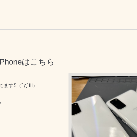
iPhoneはこちら
Σ（ﾟдﾟlll）
♪