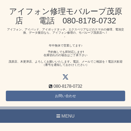
アイフォン修理モバループ茂原
店 電話 080-8178-0732
アイフォン、アイパッド、アイポッドタッチ、エクスペリアなどのスマホの修理、電池交
換、データ復旧なら、アイフォン修理の、モバループ茂原店へ！
。
年中無休で営業してます♪
予約無しでも即対応します❗️
在庫切れのの場合はご了承下さい
茂原店、木更津店、よろしくお願いいたします。電話、メールでご相談を！電話大歓迎
（番号を通知しておかけください）
080-8178-0732
お問い合わせ
MENU