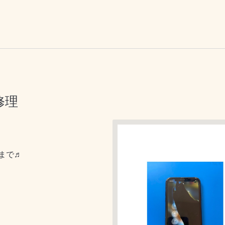
修理
ラまで♬