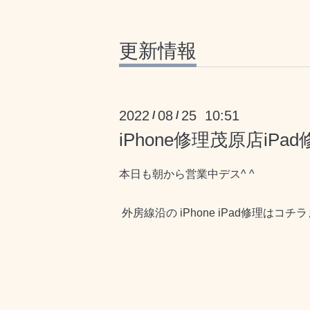
更新情報
2022
08
25 10:51
/
/
iPhone修理茂原店iPad
本日も朝から営業中デス^ ^
外房線沿の iPhone iPad修理はコチ