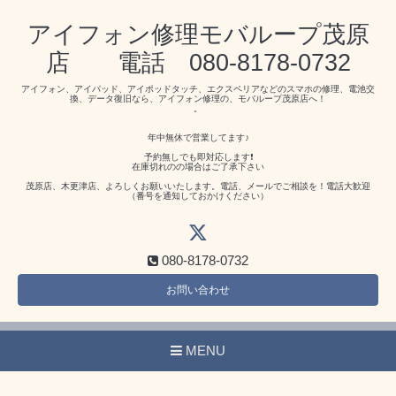
アイフォン修理モバループ茂原
店 電話 080-8178-0732
アイフォン、アイパッド、アイポッドタッチ、エクスペリアなどのスマホの修理、電池交
換、データ復旧なら、アイフォン修理の、モバループ茂原店へ！
。
年中無休で営業してます♪
予約無しでも即対応します❗️
在庫切れのの場合はご了承下さい
茂原店、木更津店、よろしくお願いいたします。電話、メールでご相談を！電話大歓迎
（番号を通知しておかけください）
080-8178-0732
お問い合わせ
MENU