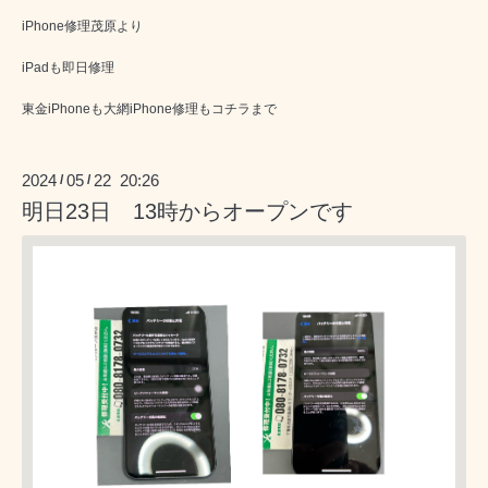
iPhone修理茂原より
iPadも即日修理
東金iPhoneも大網iPhone修理もコチラまで
2024
05
22 20:26
/
/
明日23日 13時からオープンです