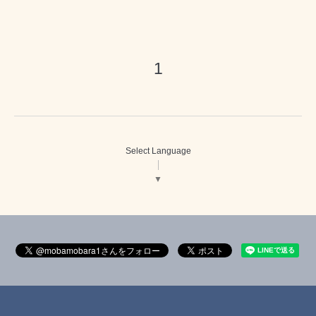
1
Select Language
▼