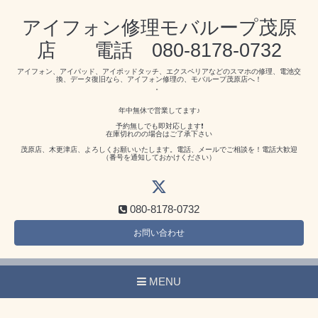
アイフォン修理モバループ茂原
店 電話 080-8178-0732
アイフォン、アイパッド、アイポッドタッチ、エクスペリアなどのスマホの修理、電池交
換、データ復旧なら、アイフォン修理の、モバループ茂原店へ！
。
年中無休で営業してます♪
予約無しでも即対応します❗️
在庫切れのの場合はご了承下さい
茂原店、木更津店、よろしくお願いいたします。電話、メールでご相談を！電話大歓迎
（番号を通知しておかけください）
080-8178-0732
お問い合わせ
MENU