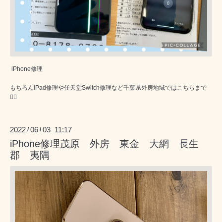
iPhone修理
もちろんiPad修理や任天堂Switch修理など千葉県外房地域ではこちらまで
💁‍♂️
2022
06
03 11:17
/
/
iPhone修理茂原 外房 東金 大網 長生
郡 夷隅