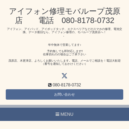
アイフォン修理モバループ茂原
店 電話 080-8178-0732
アイフォン、アイパッド、アイポッドタッチ、エクスペリアなどのスマホの修理、電池交
換、データ復旧なら、アイフォン修理の、モバループ茂原店へ！
。
年中無休で営業してます♪
予約無しでも即対応します❗️
在庫切れのの場合はご了承下さい
茂原店、木更津店、よろしくお願いいたします。電話、メールでご相談を！電話大歓迎
（番号を通知しておかけください）
080-8178-0732
お問い合わせ
MENU