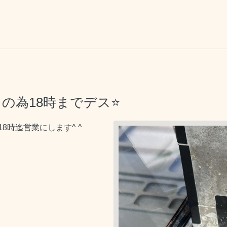
りの為18時までデス⭐️
8時迄営業にします^ ^