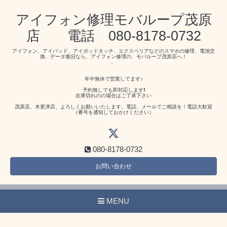
アイフォン修理モバループ茂原
店 電話 080-8178-0732
アイフォン、アイパッド、アイポッドタッチ、エクスペリアなどのスマホの修理、電池交
換、データ復旧なら、アイフォン修理の、モバループ茂原店へ！
。
年中無休で営業してます♪
予約無しでも即対応します❗️
在庫切れのの場合はご了承下さい
茂原店、木更津店、よろしくお願いいたします。電話、メールでご相談を！電話大歓迎
（番号を通知しておかけください）
080-8178-0732
お問い合わせ
MENU