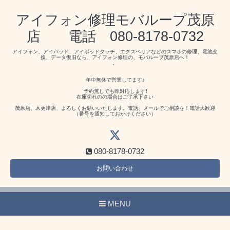
アイフォン修理モバループ茂原
店 電話 080-8178-0732
アイフォン、アイパッド、アイポッドタッチ、エクスペリアなどのスマホの修理、電池交
換、データ復旧なら、アイフォン修理の、モバループ茂原店へ！
。
年中無休で営業してます♪
予約無しでも即対応します❗️
在庫切れのの場合はご了承下さい
茂原店、木更津店、よろしくお願いいたします。電話、メールでご相談を！電話大歓迎
（番号を通知しておかけください）
080-8178-0732
お問い合わせ
MENU