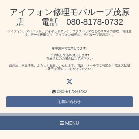
アイフォン修理モバループ茂原
店 電話 080-8178-0732
アイフォン、アイパッド、アイポッドタッチ、エクスペリアなどのスマホの修理、電池交
換、データ復旧なら、アイフォン修理の、モバループ茂原店へ！
。
年中無休で営業してます♪
予約無しでも即対応します❗️
在庫切れのの場合はご了承下さい
茂原店、木更津店、よろしくお願いいたします。電話、メールでご相談を！電話大歓迎
（番号を通知しておかけください）
080-8178-0732
お問い合わせ
MENU