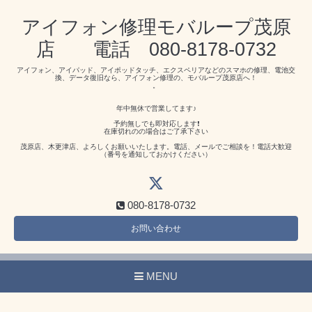
アイフォン修理モバループ茂原
店 電話 080-8178-0732
アイフォン、アイパッド、アイポッドタッチ、エクスペリアなどのスマホの修理、電池交
換、データ復旧なら、アイフォン修理の、モバループ茂原店へ！
。
年中無休で営業してます♪
予約無しでも即対応します❗️
在庫切れのの場合はご了承下さい
茂原店、木更津店、よろしくお願いいたします。電話、メールでご相談を！電話大歓迎
（番号を通知しておかけください）
080-8178-0732
お問い合わせ
MENU