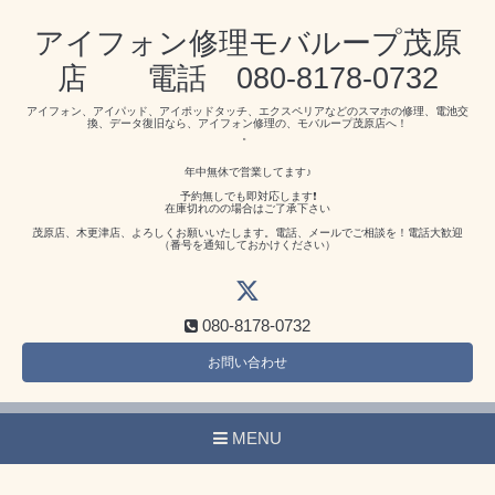
アイフォン修理モバループ茂原
店 電話 080-8178-0732
アイフォン、アイパッド、アイポッドタッチ、エクスペリアなどのスマホの修理、電池交
換、データ復旧なら、アイフォン修理の、モバループ茂原店へ！
。
年中無休で営業してます♪
予約無しでも即対応します❗️
在庫切れのの場合はご了承下さい
茂原店、木更津店、よろしくお願いいたします。電話、メールでご相談を！電話大歓迎
（番号を通知しておかけください）
080-8178-0732
お問い合わせ
MENU