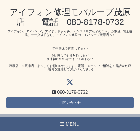
アイフォン修理モバループ茂原
店 電話 080-8178-0732
アイフォン、アイパッド、アイポッドタッチ、エクスペリアなどのスマホの修理、電池交
換、データ復旧なら、アイフォン修理の、モバループ茂原店へ！
。
年中無休で営業してます♪
予約無しでも即対応します❗️
在庫切れのの場合はご了承下さい
茂原店、木更津店、よろしくお願いいたします。電話、メールでご相談を！電話大歓迎
（番号を通知しておかけください）
080-8178-0732
お問い合わせ
MENU