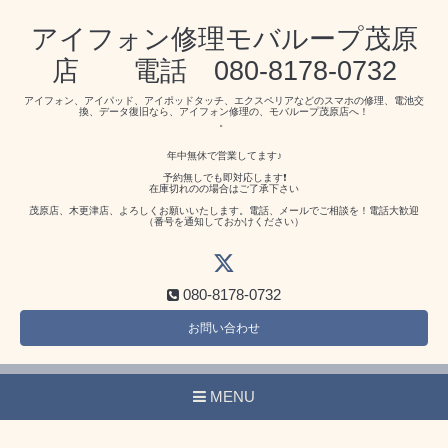
アイフォン修理モバループ茂原
店 電話 080-8178-0732
アイフォン、アイパッド、アイポッドタッチ、エクスペリアなどのスマホの修理、電池交
換、データ復旧なら、アイフォン修理の、モバループ茂原店へ！
。
年中無休で営業してます♪
予約無しでも即対応します❗️
在庫切れのの場合はご了承下さい
茂原店、木更津店、よろしくお願いいたします。電話、メールでご相談を！電話大歓迎
（番号を通知しておかけください）
080-8178-0732
お問い合わせ
MENU