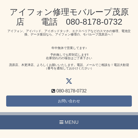
アイフォン修理モバループ茂原
店 電話 080-8178-0732
アイフォン、アイパッド、アイポッドタッチ、エクスペリアなどのスマホの修理、電池交
換、データ復旧なら、アイフォン修理の、モバループ茂原店へ！
。
年中無休で営業してます♪
予約無しでも即対応します❗️
在庫切れのの場合はご了承下さい
茂原店、木更津店、よろしくお願いいたします。電話、メールでご相談を！電話大歓迎
（番号を通知しておかけください）
080-8178-0732
お問い合わせ
MENU